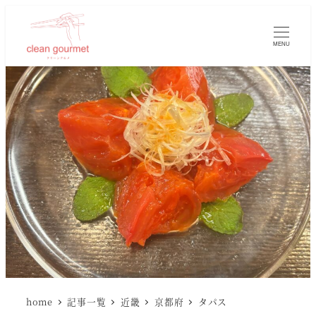
MENU
home
記事一覧
近畿
京都府
タパス