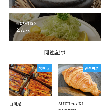
新しい投稿
とん八
関連記事
宮城県
神奈川県
白河屋
SUZU no KI