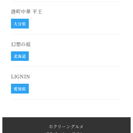
港町中華 平王
大分県
幻想の庭
北海道
LIGNIN
愛知県
©
クリーングルメ