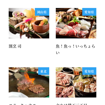
岡山県
愛知県
割烹 司
魚！魚っ！いっちょら
い
東北
愛知県