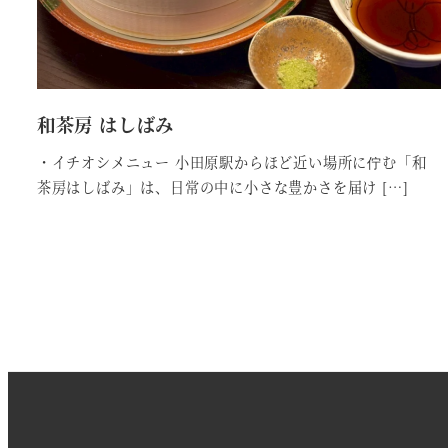
和茶房 はしばみ
・イチオシメニュー 小田原駅からほど近い場所に佇む「和
茶房はしばみ」は、日常の中に小さな豊かさを届け […]
投
稿
ナ
ビ