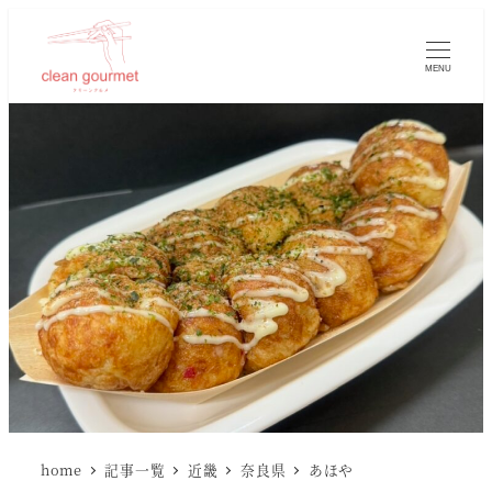
MENU
home
記事一覧
近畿
奈良県
あほや