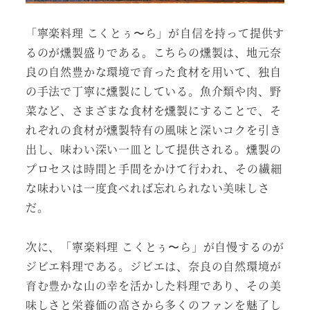
「寧楽料理 こくとぅ〜ら」が自信を持って提供す
るのが燻製盛りである。こちらの燻製は、地元奈
良の自然豊かな環境で育った食材を用いて、独自
の手法で丁寧に燻製にしている。魚介類や肉、野
菜など、さまざまな食材を燻製にすることで、そ
れぞれの食材が燻製特有の風味と深いコクを引き
出し、味わい深い一皿として提供される。燻製の
プロセスは時間と手間をかけて行われ、その繊細
な味わいは一度食べれば忘れられない美味しさ
だ。
次に、「寧楽料理 こくとぅ〜ら」が自慢するのが
ジビエ料理である。ジビエは、奈良の自然環境が
育む豊かな山の幸を活かした料理であり、その美
味しさと栄養価の高さから多くのファンを魅了し