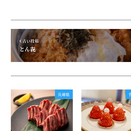
古い投稿
とん㐂
兵庫県