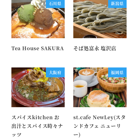
石川県
新潟県
Tea House SAKURA
そば処富永 塩沢店
大阪府
福岡県
スパイスkitchen お
st.cafe NewLey(スタ
出汁とスパイス時々ナ
ンドカフェ ニューリ
ッツ
ー)