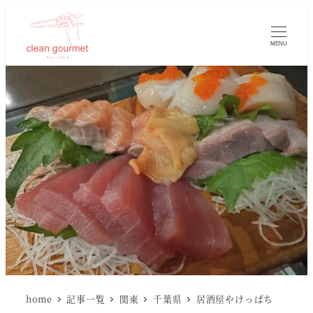
MENU
home
記事一覧
関東
千葉県
居酒屋やけっぱち