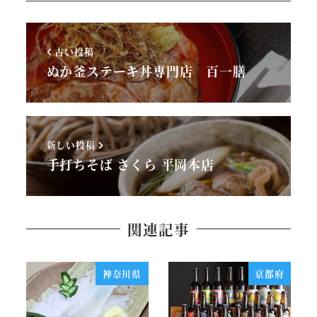
古い投稿
ぬか釜ステーキ丼専門店 百一膳
新しい投稿
手打ちそば さくら 平岡本店
関連記事
神奈川県
京都府