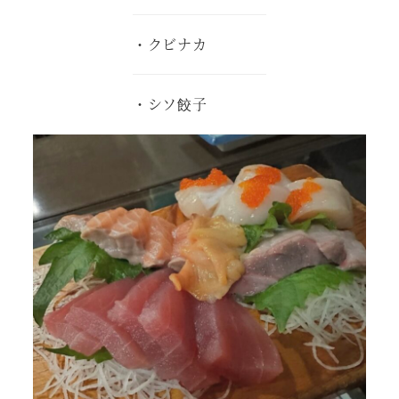
・クビナカ
・シソ餃子