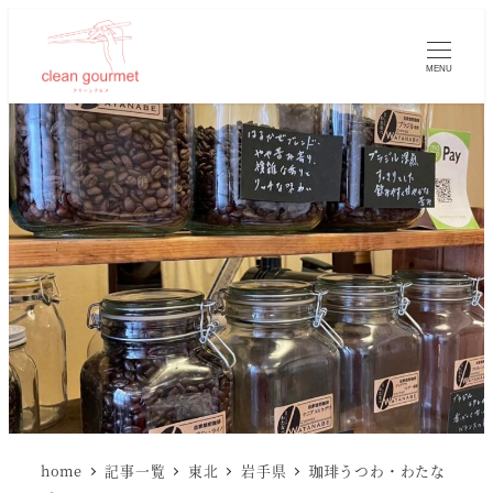
MENU
home
記事一覧
東北
岩手県
珈琲うつわ・わたな