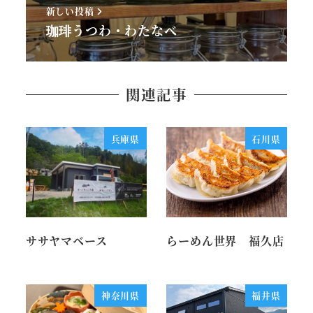
新しい投稿
珈琲うつわ・わたなべ
関連記事
兵庫県
石川県
ササヤマベース
らーめん世界 福久店
神奈川県
福井県