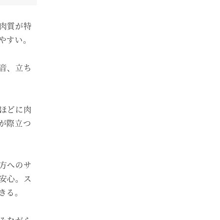
肉質が特
やすい。
音、立ち
ほどに肉
が際立つ
方へのサ
安心。ス
きる。