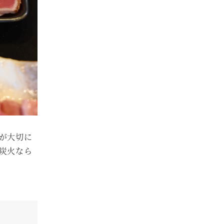
が大切に
炭火なら