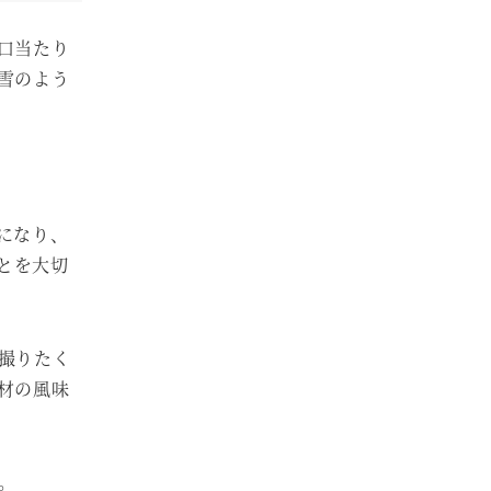
口当たり
雪のよう
になり、
とを大切
撮りたく
材の風味
。