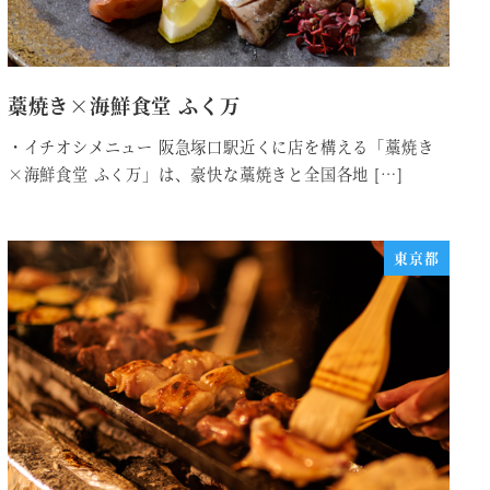
藁焼き×海鮮食堂 ふく万
・イチオシメニュー 阪急塚口駅近くに店を構える「藁焼き
×海鮮食堂 ふく万」は、豪快な藁焼きと全国各地 […]
東京都