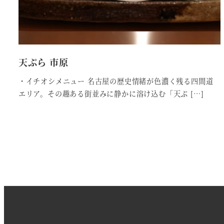
天ぷら 市原
・イチオシメニュー 名古屋の歴史情緒が色濃く残る四間道
エリア。その趣ある街並みに静かに溶け込む「天ぷ […]
投
稿
ナ
ビ