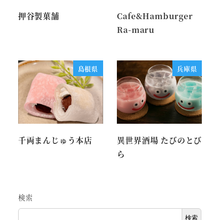
押谷製菓舗
Cafe&Hamburger
Ra-maru
島根県
兵庫県
千両まんじゅう本店
異世界酒場 たびのとび
ら
検索
検索