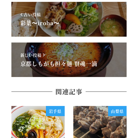
古い投稿
彩葉〜iroha〜
新しい投稿
京都しもがも担々麺 賢魂一滴
関連記事
岩手県
山梨県