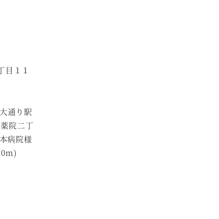
丁目１１
院大通り駅
 薬院二丁
秋本病院様
0m)