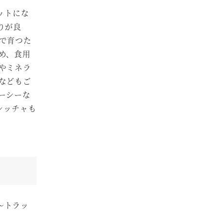
ットにな
りが良
で育つた
め、食用
やミネラ
などもご
ーシーな
シッチャも
O～トラッ