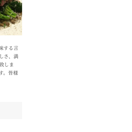
味する言
しさ、満
致しま
す。皆様