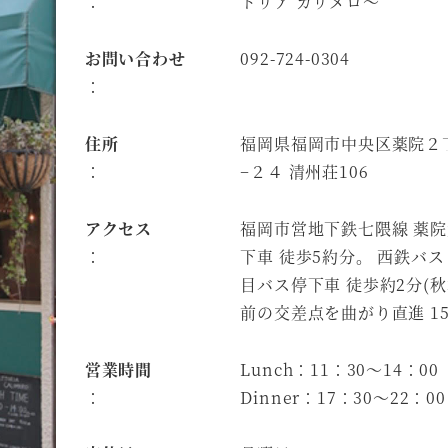
：
トリア カリメロ～
お問い合わせ
092-724-0304
：
住所
福岡県福岡市中央区薬院２
：
−２４ 清州荘106
アクセス
福岡市営地下鉄七隈線 薬
：
下車 徒歩5約分。 西鉄バス
目バス停下車 徒歩約2分(
前の交差点を曲がり直進 15
営業時間
Lunch：11：30～14：00
：
Dinner：17：30～22：00