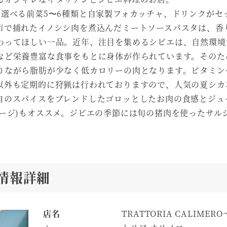
選べる前菜5〜6種類と自家製フォカッチャ、ドリンクがセ
市で捕れたイノシシ肉を煮込んだミートソースパスタは、香
わってほしい一品。近年、注目を集めるシビエは、自然環境
など栄養豊富な食事をもとに身体が作られています。そのた
りながら脂肪が少なく低カロリーの肉となります。ビタミン
以外も定期的に狩猟は行われておりますので、人気の夏シカ
自のスパイスをブレンドしたゴロッとしたお肉の食感とジュ
ージ)もオススメ。ジビエの季節には旬の猪肉を使ったサル
店舗情報詳細
店名
TRATTORIA CALIMER