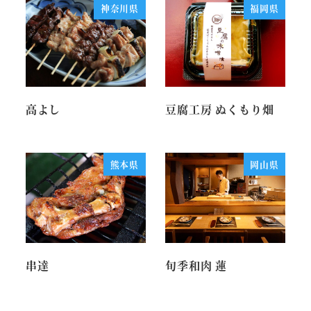
神奈川県
福岡県
高よし
豆腐工房 ぬくもり畑
熊本県
岡山県
串達
旬季和肉 蓮