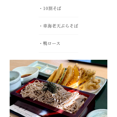
・10割そば
・車海老天ぷらそば
・鴨ロース