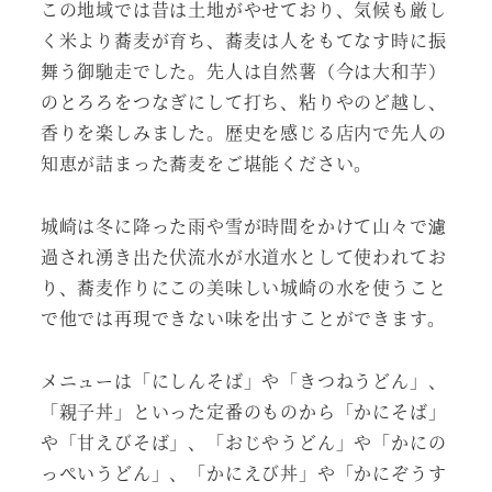
この地域では昔は土地がやせており、気候も厳し
く米より蕎麦が育ち、蕎麦は人をもてなす時に振
舞う御馳走でした。先人は自然薯（今は大和芋）
のとろろをつなぎにして打ち、粘りやのど越し、
香りを楽しみました。歴史を感じる店内で先人の
知恵が詰まった蕎麦をご堪能ください。
城崎は冬に降った雨や雪が時間をかけて山々で濾
過され湧き出た伏流水が水道水として使われてお
り、蕎麦作りにこの美味しい城崎の水を使うこと
で他では再現できない味を出すことができます。
メニューは「にしんそば」や「きつねうどん」、
「親子丼」といった定番のものから「かにそば」
や「甘えびそば」、「おじやうどん」や「かにの
っぺいうどん」、「かにえび丼」や「かにぞうす