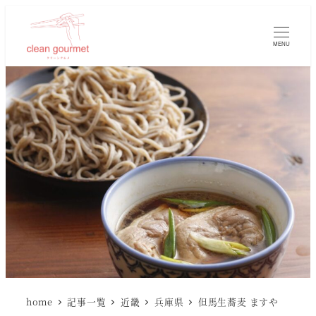
MENU
home
記事一覧
近畿
兵庫県
但馬生蕎麦 ますや