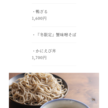
・鴨ざる
1,600円
・『冬限定』蟹味噌そば
・かにえび丼
1,700円