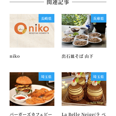
関連記事
長崎県
兵庫県
niko
出石皿そば 山下
埼玉県
埼玉県
バーガーズカフェビー
La Belle Neige(ラ ベ