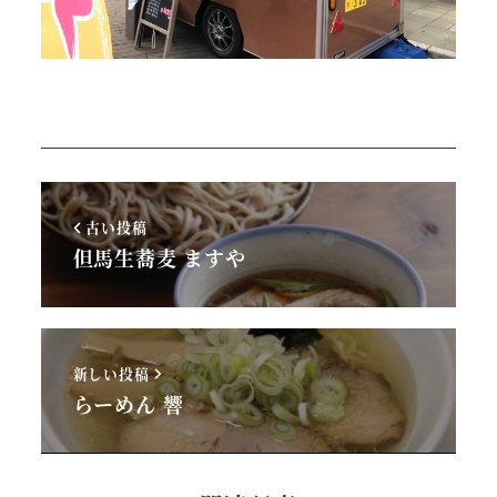
古い投稿
但馬生蕎麦 ますや
新しい投稿
らーめん 響