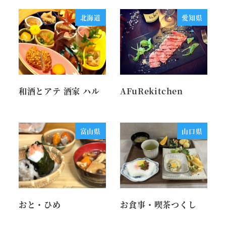
北海道
愛知県
和酒とアテ 酒家 ハル
AFuRekitchen
富山県
山口県
おと・ひめ
お食事・喫茶つくし