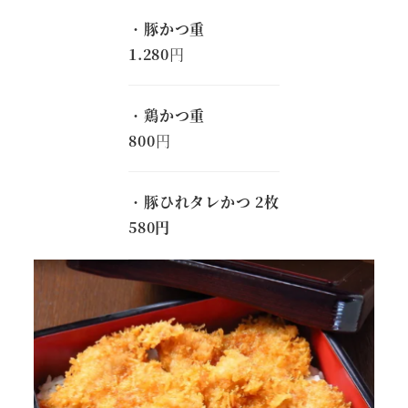
・
豚かつ重
1.280
円
・
鶏かつ重
800
円
・
豚ひれタレかつ 2枚
580円