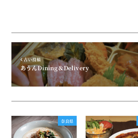
古い投稿
あうんDining＆Delivery
奈良県