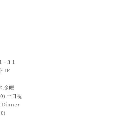
１−３１
ト1F
.木.金曜
:00) 土日祝
) Dinner
00)