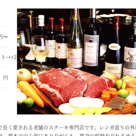
0円〜
ト→+2,750)
円
で長く愛される老舗のステーキ専門店です。レンガ造りの外
は、熊本の中心街にありながらも、都会の喧騒を忘れさせる