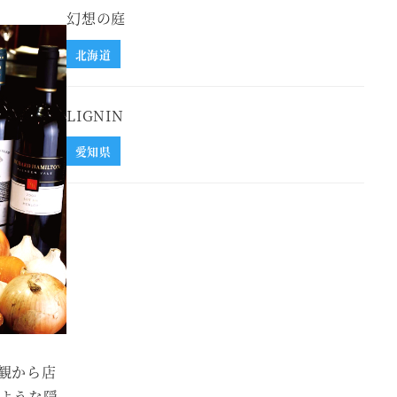
幻想の庭
北海道
LIGNIN
愛知県
観から店
ような隠