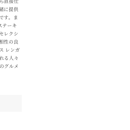
ら直接仕
緒に提供
です。ま
ステーキ
セレクシ
相性の良
ス レンガ
れる人々
のグルメ