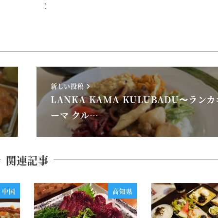
：
新しい投稿
LANKA KAMA KULUBADU〜ラン
ーマ クル…
関連記事
中国
高知県