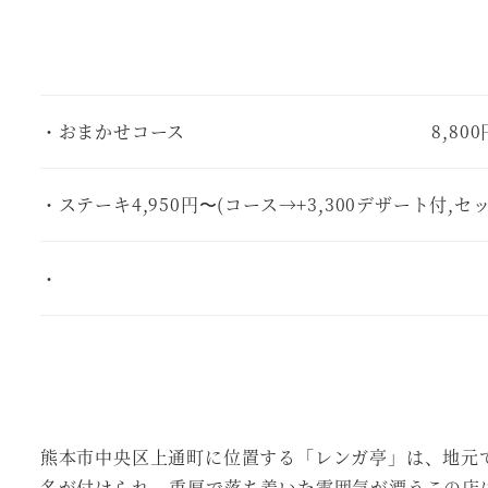
・おまかせコース
8,80
・ステーキ
4,950円〜(コース→+3,300デザート付,セッ
・
熊本市中央区上通町に位置する「レンガ亭」は、地元
名が付けられ、重厚で落ち着いた雰囲気が漂うこの店