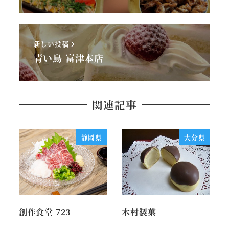
新しい投稿
青い鳥 富津本店
関連記事
静岡県
大分県
創作食堂 723
木村製菓