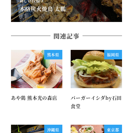
新しい投稿
本格炭火焼鳥 太鵬
関連記事
熊本県
福岡県
あや鶏 熊本光の森店
バーガーイシダby石田
食堂
沖縄県
東京都