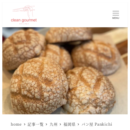
MENU
home
記事一覧
九州
福岡県
パン屋 Pankichi