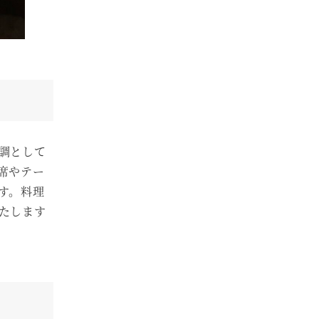
調として
席やテー
す。料理
たします