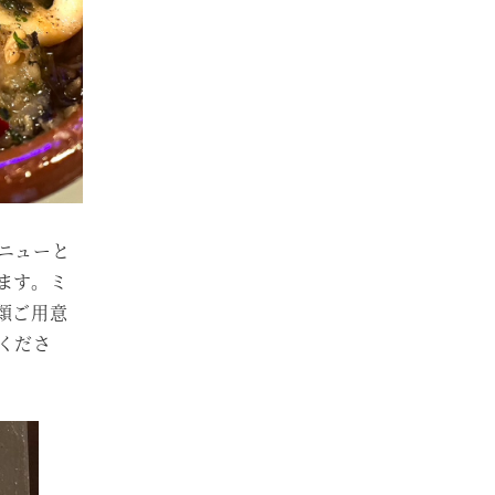
ニューと
ます。ミ
類ご用意
くださ