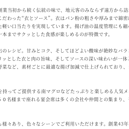
創業当初から続く伝統の味で、地元客のみならず遠方から訪
こだわった“衣とソース”。衣はパン粉の粗さや厚みまで綿密
た軽い口当たりを実現しています。揚げ油の温度管理にも細
一本までサクッとした食感が楽しめるのが特徴です。
出のレシピ。甘みとコク、そしてほどよい酸味が絶妙なバラ
リッとした衣と肉の旨味、そしてソースの深い味わいが一体
野菜など、素材ごとに最適な揚げ加減で仕上げられており、
を持ってご提供する南マグロなどたっぷりと楽しめる人気メ
６０名様まで座れる宴会席は多くの会社や仲間との集まり、
も様々あり、色々なシーンでご利用いただけます。創業43年