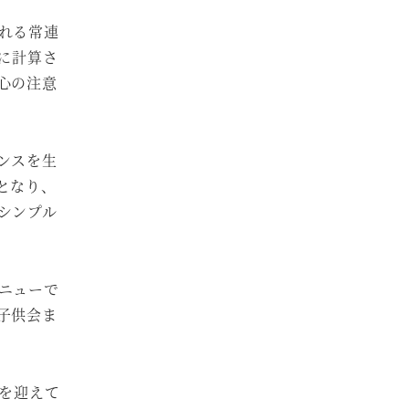
れる常連
に計算さ
心の注意
ンスを生
となり、
シンプル
ニューで
子供会ま
を迎えて