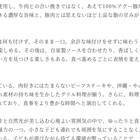
用し、牛肉との合い挽きではなく、あえて100％アグー豚
きる濃厚な旨味と、豚肉とは思えないほど上品な脂の甘みが
は何も付けず、そのまま一口。余計な味付けをせずに味わう
楽しめる。その後は、自家製ソースを合わせたり、香ばしく
い方を見つける楽しさもある。食べ進めるごとに表情を変え
ている。肉好きにはたまらないビーフステーキや、沖縄・や
れ素材の持ち味を生かしたグリル料理が揃う。さらに、料理
れており、食事をより豊かな時間へと演出してくれる。
井と自然光が差し込む心地よい雰囲気の中で、ゆったりと食
魅力の一つ。小さな子ども連れでも周囲を気にすることなく
いる。子どもが遊びながら待てる環境が整っていることで、