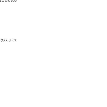
E BURG
8-547