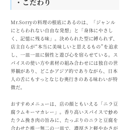
・こだわり
Mr.Sorryの料理の根底にあるのは、「ジャンル
にとらわれない自由な発想」と「身体にやさし
く、記憶に残る味」。決められた型に縛られず、
店主自らが“本当に美味しいと思えるもの”を追求
し、一皿一皿に個性と遊び心を宿らせている。ス
パイスの使い方や素材の組み合わせには独自の世
界観があり、どこかアジア的でありながら、日本
人の舌にもすっとなじむ奥行きのある味わいが特
徴だ。
おすすめメニューは、店の顔ともいえる「ニラ豆
腐ラムキーマカレー」。香り高いスパイスで炒め
たラム挽き肉の旨みに、たっぷりのニラと豆腐を
合わせた唯一無二の一皿で、濃厚さと軽やかさが