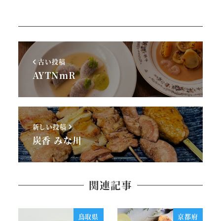
古い投稿
AYTNmR
新しい投稿
炭香 みな川
関連記事
鳥取県
京都府