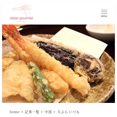
MENU
home
記事一覧
中部
天ぷら いづも