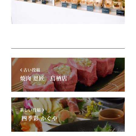
古い投稿
焼肉 恩匠 鳥栖店
新しい投稿
四季彩 かぐや