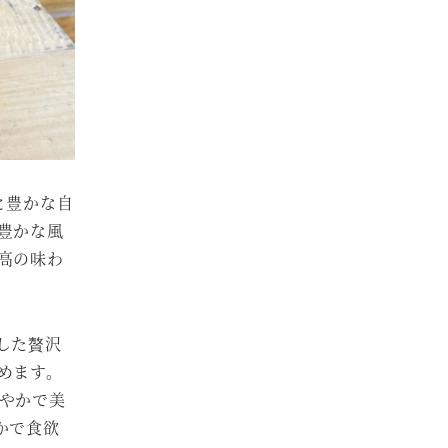
と豊かな自
豊かな風
高の味わ
した贅沢
めます。
やかで美
かで食欲