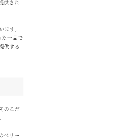
提供され
います。
った一品で
提供する
そのこだ
。
のベリー