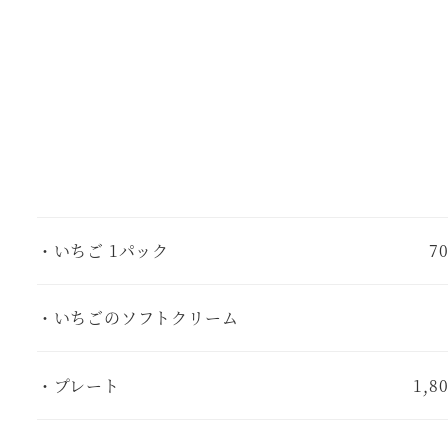
・いちご 1パック
7
・いちごのソフトクリーム
・プレート
1,8