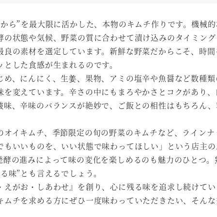
ちから”を最大限に活かした、本物のキムチ作りです。機械的
酵の状態や気候、野菜の質に合わせて漬け込みのタイミング
最良の素材を選定しています。新鮮な野菜だからこそ、時間
ッとした食感が生まれるのです。
じめ、にんにく、生姜、果物、アミの塩辛や魚醤など数種類
味を変えています。辛さの中にもまろやかさとコクがあり、
酸味、辛味のバランスが絶妙で、ご飯との相性はもちろん、
のオイキムチ、季節限定の旬の野菜のキムチなど、ラインナ
でもいいものを、いい状態で味わってほしい」という店主の
発酵の進みによって味の変化を楽しめるのも魅力のひとつ。
る味”とも言えるでしょう。
・えがお・しあわせ』を創り、心に残る味を追求し続けてい
キムチを求める方にぜひ一度味わっていただきたい、そんな