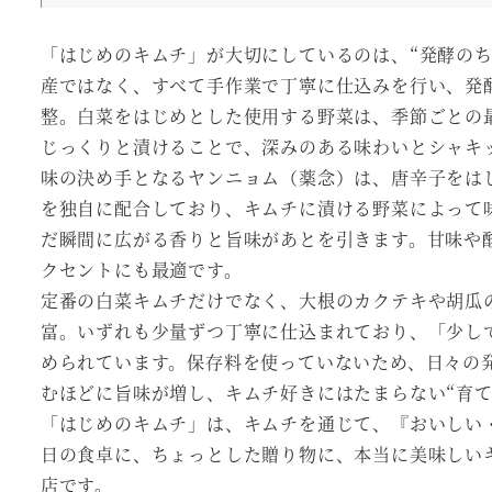
「はじめのキムチ」が大切にしているのは、“発酵の
産ではなく、すべて手作業で丁寧に仕込みを行い、発
整。白菜をはじめとした使用する野菜は、季節ごとの
じっくりと漬けることで、深みのある味わいとシャキ
味の決め手となるヤンニョム（薬念）は、唐辛子をは
を独自に配合しており、キムチに漬ける野菜によって
だ瞬間に広がる香りと旨味があとを引きます。甘味や
クセントにも最適です。
定番の白菜キムチだけでなく、大根のカクテキや胡瓜
富。いずれも少量ずつ丁寧に仕込まれており、「少し
められています。保存料を使っていないため、日々の
むほどに旨味が増し、キムチ好きにはたまらない“育て
「はじめのキムチ」は、キムチを通じて、『おいしい
日の食卓に、ちょっとした贈り物に、本当に美味しい
店です。