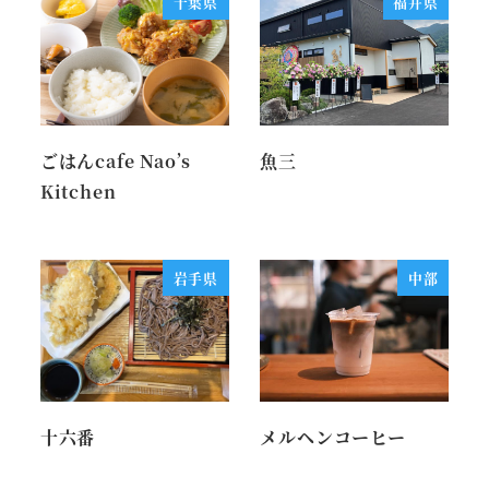
千葉県
福井県
ごはんcafe Nao’s
魚三
Kitchen
岩手県
中部
十六番
メルヘンコーヒー