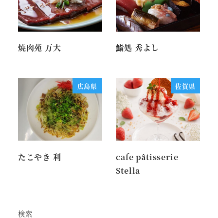
焼肉苑 万大
鮨処 秀よし
広島県
佐賀県
たこやき 利
cafe pâtisserie
Stella
検索