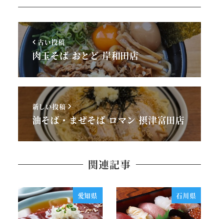
古い投稿
肉玉そば おとど 岸和田店
新しい投稿
油そば・まぜそば ロマン 摂津富田店
関連記事
愛知県
石川県