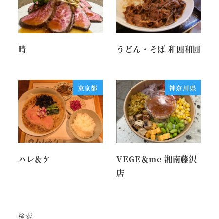
晴
うどん・そば 和囲和囲
東京都
神奈川県
ハレ＆ケ
VEGE＆me 湘南藤沢
店
検索