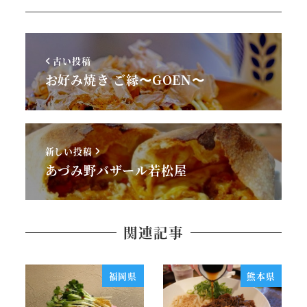
古い投稿
お好み焼き ご縁〜GOEN〜
新しい投稿
あづみ野バザール若松屋
関連記事
福岡県
熊本県