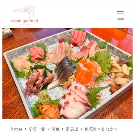
MENU
home
記事一覧
関東
群馬県
魚菜火〜となか〜