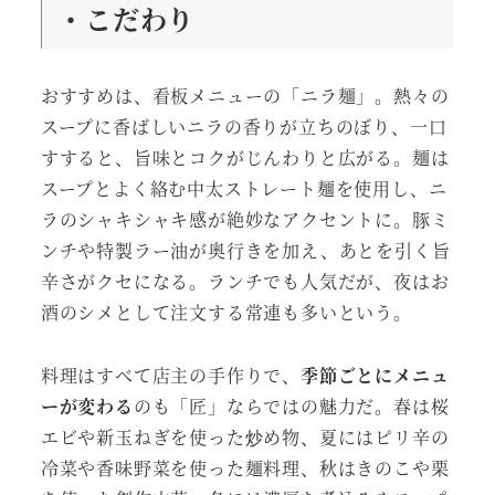
・こだわ
り
おすすめは、看板メニューの「ニラ麺」。熱々の
スープに香ばしいニラの香りが立ちのぼり、一口
すすると、旨味とコクがじんわりと広がる。麺は
スープとよく絡む中太ストレート麺を使用し、ニ
ラのシャキシャキ感が絶妙なアクセントに。豚ミ
ンチや特製ラー油が奥行きを加え、あとを引く旨
辛さがクセになる。ランチでも人気だが、夜はお
酒のシメとして注文する常連も多いという。
料理はすべて店主の手作りで、
季節ごとにメニュ
ーが変わる
のも「匠」ならではの魅力だ。春は桜
エビや新玉ねぎを使った炒め物、夏にはピリ辛の
冷菜や香味野菜を使った麺料理、秋はきのこや栗