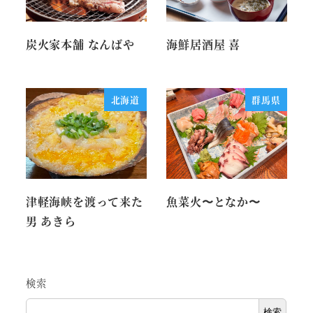
炭火家本舗 なんばや
海鮮居酒屋 喜
北海道
群馬県
津軽海峡を渡って来た
魚菜火〜となか〜
男 あきら
検索
検索