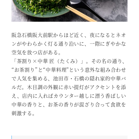
阪急石橋阪大前駅からほど近く、夜になるとネオ
ンがやわらかく灯る通り沿いに、一際にぎやかな
空気を放つ店がある。
「茶割り×中華 匠（たくみ）」。その名の通り、
“お茶割り”と“中華料理”という意外な組み合わせ
で人気を集める、池田市・石橋の隠れ家的中華バ
ルだ。木目調の外観に赤い提灯がアクセントを添
え、店内に入ればカウンター越しに漂う香ばしい
中華の香りと、お茶の香りが混ざり合って食欲を
刺激する。