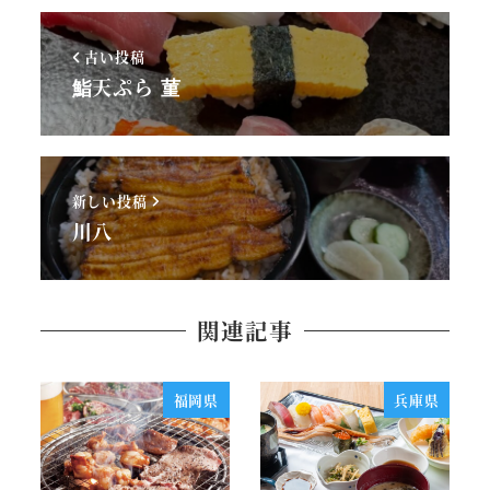
古い投稿
鮨天ぷら 菫
新しい投稿
川八
関連記事
福岡県
兵庫県