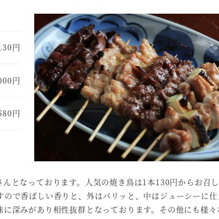
130円
000円
580円
んとなっております。人気の焼き鳥は1本130円からお召
すので香ばしい香りと、外はパリッと、中はジューシーに仕
味に深みがあり相性抜群となっております。その他にも様々