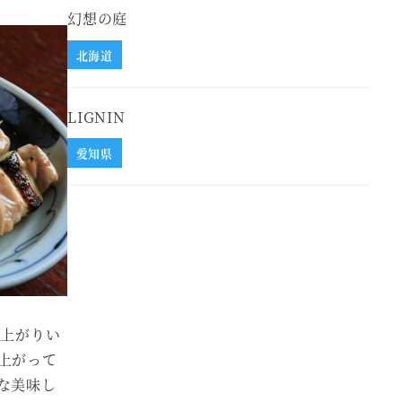
幻想の庭
北海道
LIGNIN
愛知県
し上がりい
上がって
な美味し