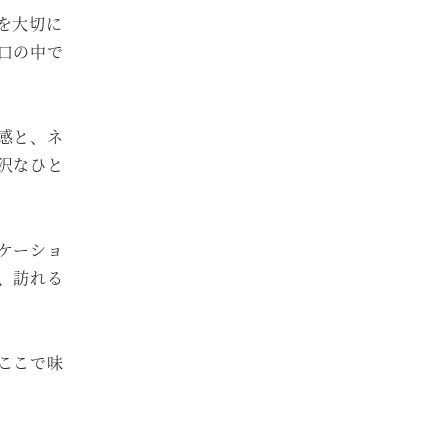
を大切に
口の中で
感と、ネ
沢なひと
ケーショ
、訪れる
ここで味