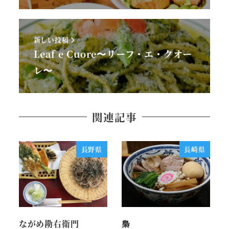
新しい投稿
Leaf e Cuore〜リーフ・エ・クオー
レ〜
関連記事
長野県
長崎県
ながめ勘右衛門
梟