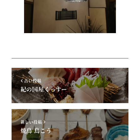
古い投稿
紀の国屋くっすー
新しい投稿
焼鳥 鳥こう