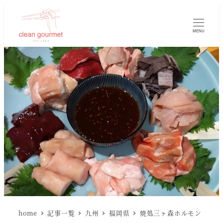
MENU
home
記事一覧
九州
福岡県
焼処三ヶ森ホルモン