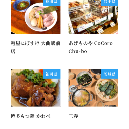
秋田県
岩手県
麺屋にぼすけ 大曲駅前
あげものや CoCoro
店
Chu-bo
福岡県
茨城県
博多もつ鍋 かわべ
三春