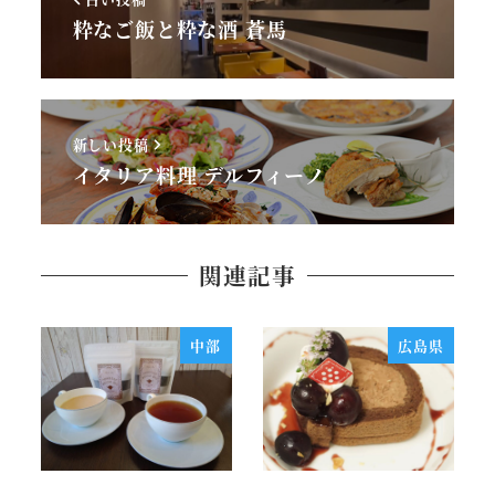
粋なご飯と粋な酒 蒼馬
新しい投稿
イタリア料理 デルフィーノ
関連記事
中部
広島県