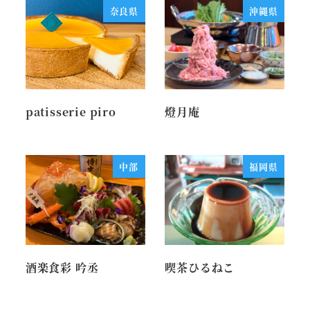
奈良県
沖縄県
patisserie piro
燈月庵
中部
福岡県
酒楽食彩 吟丞
喫茶ひるねこ