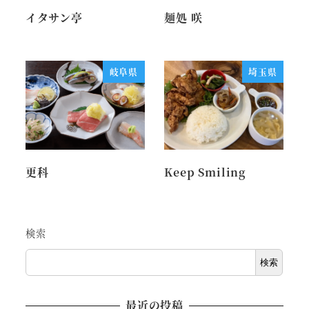
イタサン亭
麺処 咲
岐阜県
埼玉県
更科
Keep Smiling
検索
検索
最近の投稿