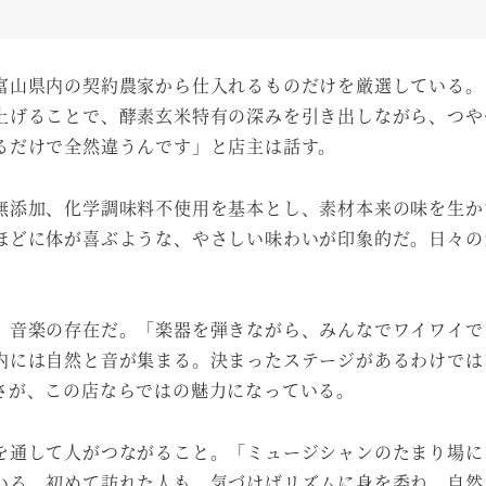
富山県内の契約農家から仕入れるものだけを厳選している。
上げることで、酵素玄米特有の深みを引き出しながら、つや
るだけで全然違うんです」と店主は話す。
無添加、化学調味料不使用を基本とし、素材本来の味を生か
ほどに体が喜ぶような、やさしい味わいが印象的だ。日々の
、音楽の存在だ。「楽器を弾きながら、みんなでワイワイで
内には自然と音が集まる。決まったステージがあるわけでは
さが、この店ならではの魅力になっている。
を通して人がつながること。「ミュージシャンのたまり場に
いる。初めて訪れた人も、気づけばリズムに身を委ね、自然