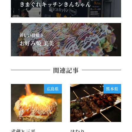
きまぐれキッチンきんちゃん
新しい投稿
お好み焼 美美
関連記事
広島県
熊本県
武蔵と三平
けむり