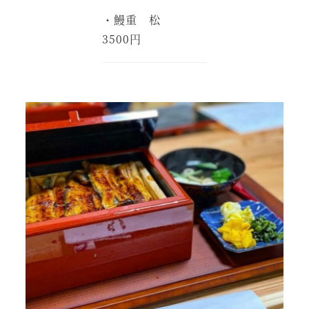
・鰻重 松
3500円