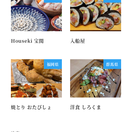
Houseki 宝関
入船屋
福岡県
群馬県
焼とり おたびしょ
洋食 しろくま