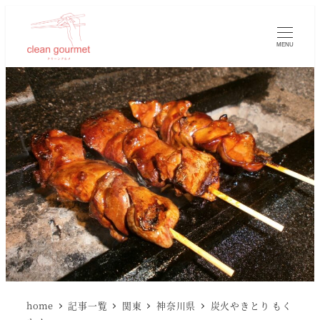
MENU
home
記事一覧
関東
神奈川県
炭火やきとり もく