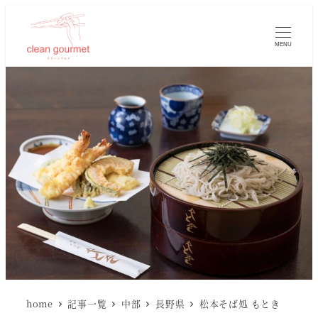
MENU
home
記事一覧
中部
長野県
松本そば処 もとき