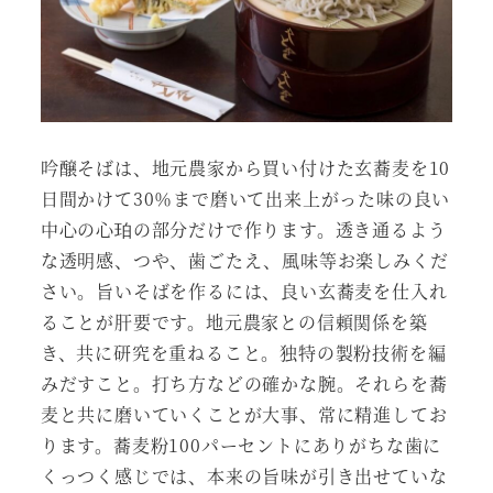
吟醸そばは、地元農家から買い付けた玄蕎麦を10
日間かけて30％まで磨いて出来上がった味の良い
中心の心珀の部分だけで作ります。透き通るよう
な透明感、つや、歯ごたえ、風味等お楽しみくだ
さい。旨いそばを作るには、良い玄蕎麦を仕入れ
ることが肝要です。地元農家との信頼関係を築
き、共に研究を重ねること。独特の製粉技術を編
みだすこと。打ち方などの確かな腕。それらを蕎
麦と共に磨いていくことが大事、常に精進してお
ります。蕎麦粉100パーセントにありがちな歯に
くっつく感じでは、本来の旨味が引き出せていな