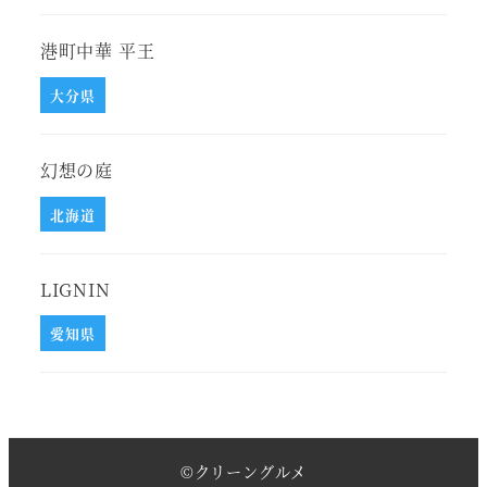
港町中華 平王
大分県
幻想の庭
北海道
LIGNIN
愛知県
©
クリーングルメ