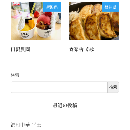
新潟県
福井県
田沢農園
食楽舎 あゆ
検索
検索
最近の投稿
港町中華 平王