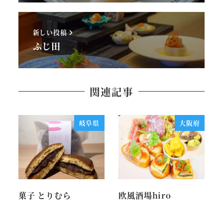
新しい投稿
ふじ田
関連記事
岐阜県
大阪府
菓子 とりむら
欧風酒場hiro